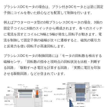
ブラシレスDCモータの場合は、ブラシ付きDCモータとは逆に固定
子側にコイルを巻いた鉄心などを配置して制御を行います。
例えばアウターロータ型の3相ブラシレスDCモータの場合、3個の
固定子コイルに6個のスイッチから構成されます。各々のスイッチ
に電流を流すとコイルにN極とS極が発生し回転子が動きます。電
流を制御して固定子側の磁極が次々に遷移すると、磁気の吸引力
と反発力を使い回転子が高速回転します。
ブラシレスDCモータの制御回路には「モータの回転数を検出する
磁極センサ」「回転数の指令と現時点の回転状況を比較・判断す
る回路」「駆動すべき電圧を計算する回路」「実際に電圧を印加
させる駆動回路」などが含まれています。