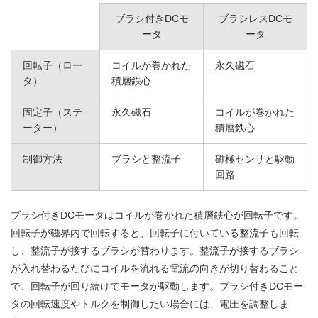
ブラシ付きDCモ
ブラシレスDCモ
ータ
ータ
回転子（ロー
コイルが巻かれた
永久磁石
タ）
積層鉄心
固定子（ステ
永久磁石
コイルが巻かれた
ーター）
積層鉄心
制御方法
ブラシと整流子
磁極センサと駆動
回路
ブラシ付きDCモータはコイルが巻かれた積層鉄心が回転子です。
回転子が磁界内で回転すると、回転子に付いている整流子も回転
し、整流子が接するブラシが替わります。整流子が接するブラシ
が入れ替わるたびにコイルを流れる電流の向きが切り替わること
で、回転子が回り続けてモータが駆動します。ブラシ付きDCモー
タの回転速度やトルクを制御したい場合には、電圧を調整しま