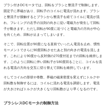
ブラシ付きDCモータでは、回転をブラシと整流子で制御します。
固定子に界磁があり、回転子のコイルに電流が流れます。ブラシ
と整流子が接触するとブラシから整流子を経てコイルに電流が流
れ、フレミングの左手の法則の向きに従い電磁力が発生して回転
子が動きます。ただし回転が90度に近づくと電磁力の方向が中心
を向くため、回転が止まってしまいます。
そこで、回転位置が90度になる直前でいったん電流を止め、慣性
モーメントでさらに90度回転させたあと別の向きの電流を流しま
す。これにより90度から反対側の270度付近までの回転を維持しま
す。このように回転に伴い回転子が180度回るごとに、コイルを流
れる電流の方向を交互に切り替えて回転を維持しています。
そしてコイルの形状や巻数、界磁の磁束密度を変えずにトルクや
回転数を制御するには、コイルに流れる電流を調節します。電流
が大きければトルクが大きくなり回転数がより早くなるのです。
ブラシレスDCモータの制御方法