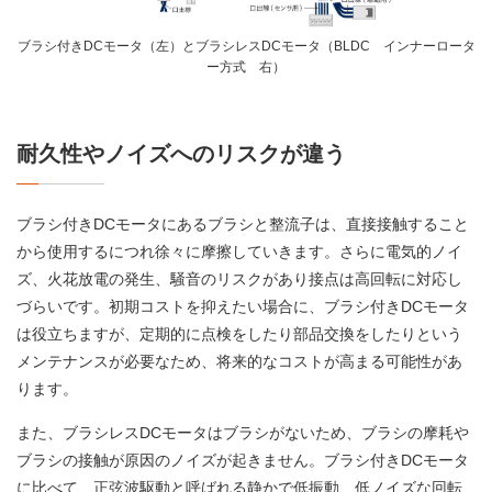
ブラシ付きDCモータ（左）とブラシレスDCモータ（BLDC インナーロータ
ー方式 右）
耐久性やノイズへのリスクが違う
ブラシ付きDCモータにあるブラシと整流子は、直接接触すること
から使用するにつれ徐々に摩擦していきます。さらに電気的ノイ
ズ、火花放電の発生、騒音のリスクがあり接点は高回転に対応し
づらいです。初期コストを抑えたい場合に、ブラシ付きDCモータ
は役立ちますが、定期的に点検をしたり部品交換をしたりという
メンテナンスが必要なため、将来的なコストが高まる可能性があ
ります。
また、ブラシレスDCモータはブラシがないため、ブラシの摩耗や
ブラシの接触が原因のノイズが起きません。ブラシ付きDCモータ
に比べて、正弦波駆動と呼ばれる静かで低振動、低ノイズな回転