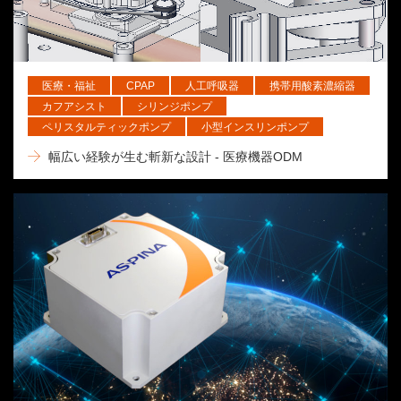
医療・福祉
CPAP
人工呼吸器
携帯用酸素濃縮器
カフアシスト
シリンジポンプ
ペリスタルティックポンプ
小型インスリンポンプ
幅広い経験が生む斬新な設計 - 医療機器ODM