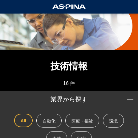
技術情報
16 件
業界から探す
All
自動化
医療・福祉
環境