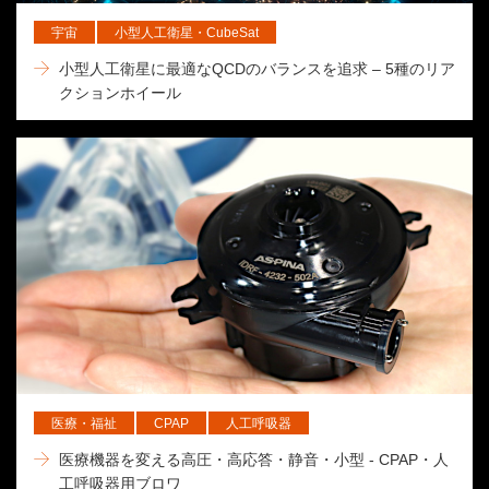
宇宙
小型人工衛星・CubeSat
小型人工衛星に最適なQCDのバランスを追求 – 5種のリア
クションホイール
医療・福祉
CPAP
人工呼吸器
医療機器を変える高圧・高応答・静音・小型 - CPAP・人
工呼吸器用ブロワ