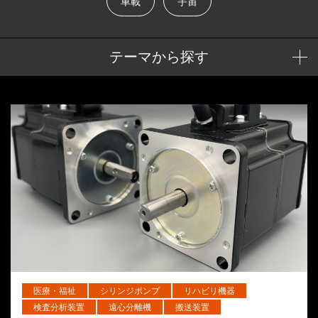
車載
宇宙
テーマから探す
医療・福祉
シリンジポンプ
リハビリ機器
検査分析装置
遠心分離機
搬送装置