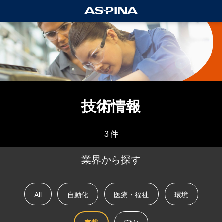
技術情報
3 件
業界から探す
All
自動化
医療・福祉
環境