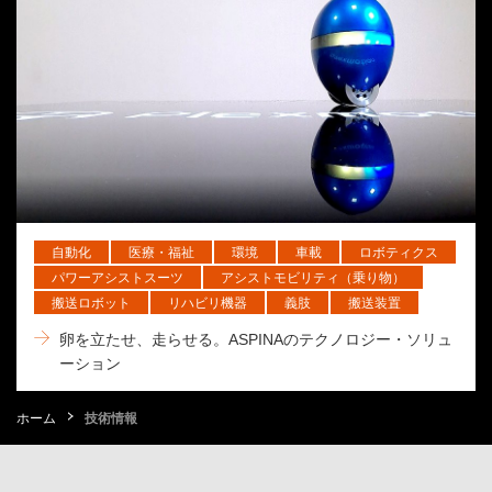
自動化
医療・福祉
環境
車載
ロボティクス
パワーアシストスーツ
アシストモビリティ（乗り物）
搬送ロボット
リハビリ機器
義肢
搬送装置
卵を立たせ、走らせる。ASPINAのテクノロジー・ソリュ
ーション
ホーム
技術情報