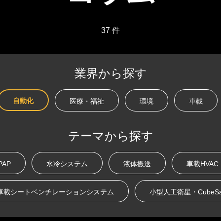
37 件
業界から探す
自動化
医療・福祉
環境
車載
テーマから探す
PAP
水冷システム
液体搬送
車載HVA
車載シートベンチレーションシステム
小型人工衛星・CubeSa