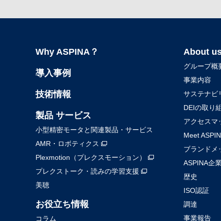
Why ASPINA？
About u
グループ概
導入事例
事業内容
技術情報
サステナビ
DEIの取り
製品 サービス
アクセスマ
小型精密モータと関連製品・サービス
Meet ASPI
AMR・ロボティクス
ブランドメ
Plexmotion（プレクスモーション）
ASPINA企
プレクストーク・読みの学習支援
歴史
美聴
ISO認証
お役立ち情報
調達
事業報告
コラム