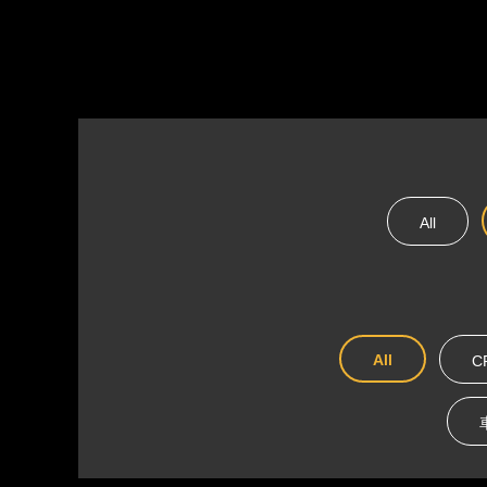
All
All
C