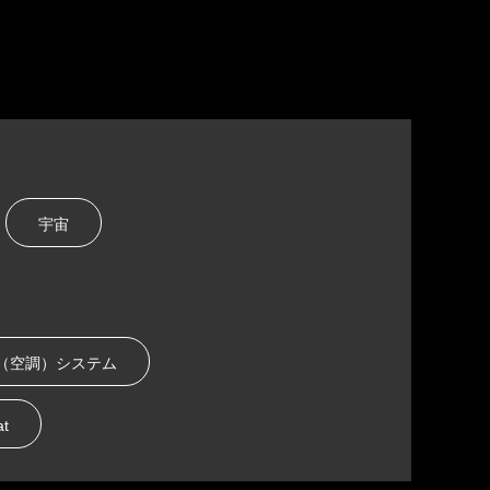
宇宙
C（空調）システム
t