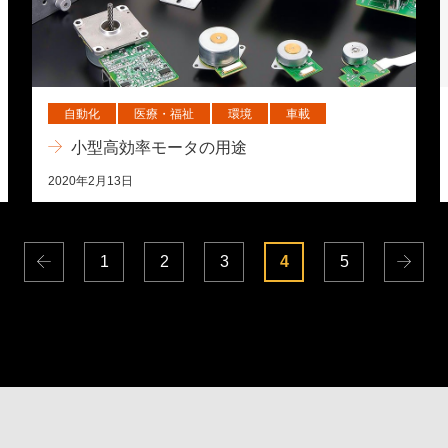
自動化
医療・福祉
環境
車載
小型高効率モータの用途
2020年2月13日
1
2
3
4
5