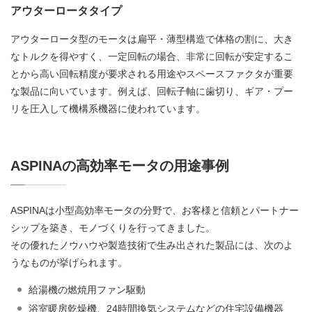
アウターロータタイプ
アウターロータ型のモータは扁平・薄型構造で体格の割に、大き
なトルクを得やすく、一定回転の場合、非常に回転が安定するこ
とから高い回転精度が要求される用途やスペースファクタが重要
な製品に向いています。例えば、回転子軸に歯切り、ギア・プー
リを圧入して機構系機器に使われています。
ASPINAの高効率モータの用途事例
ASPINAは小型高効率モータの分野で、お客様と信頼とパートナー
シップを築き、モノづくりを行ってきました。
その優れたノウハウや製造技術で生み出された製品には、次のよ
うなものが挙げられます。
給湯機の燃焼用ファン駆動
浴室暖房乾燥機、24時間換気システムなどの住宅設備機器