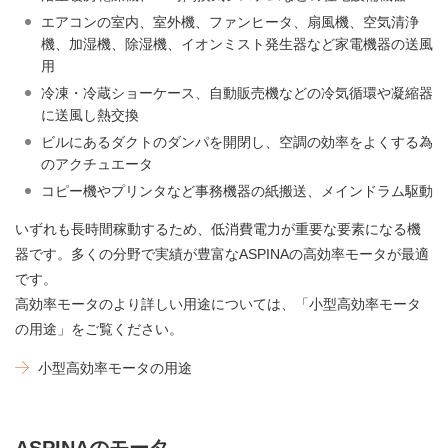
エアコンの室内、室外機、ファンヒータ、扇風機、空気清浄
機、加湿機、除湿機、イオンミスト発生器など家電機器の送風
用
冷凍・冷蔵ショーケース、自動販売機などの冷気循環や凝縮器
に送風し熱交換
ビルにあるダクトのダンパを開閉し、空調の効率をよくする為
のアクチュエータ
コピー機やプリンタなど事務機器の紙搬送、メインドラム駆動
いずれも長時間稼動するため、低消費電力が重要な要素になる機
器です。多くの分野で実績が豊富なASPINAの高効率モータが最適
です。
高効率モータのより詳しい用途については、「小型高効率モータ
の用途」をご覧ください。
小型高効率モータの用途