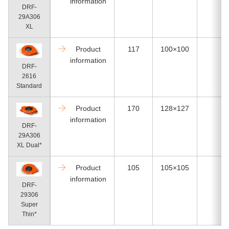
information
DRF-
29A306
XL
Product
117
100×100
2
information
DRF-
2616
Standard
Product
170
128×127
2
information
DRF-
29A306
XL Dual*
Product
105
105×105
1
information
DRF-
29306
Super
Thin*