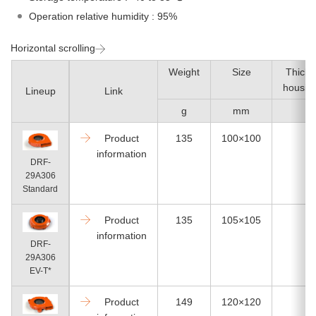
Operation relative humidity : 95%
Horizontal scrolling
Weight
Size
Thickn
housing
Lineup
Link
g
mm
m
Product
135
100×100
2
information
DRF-
29A306
Standard
Product
135
105×105
2
information
DRF-
29A306
EV-T*
Product
149
120×120
2