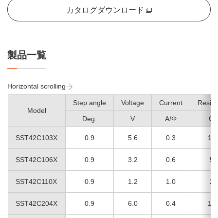
カタログダウンロード
製品一覧
Horizontal scrolling
Step angle
Voltage
Current
Resist
Model
Deg.
V
A/Φ
Ω/
SST42C103X
0.9
5.6
0.3
18.
SST42C106X
0.9
3.2
0.6
5.
SST42C110X
0.9
1.2
1.0
2.
SST42C204X
0.9
6.0
0.4
15.