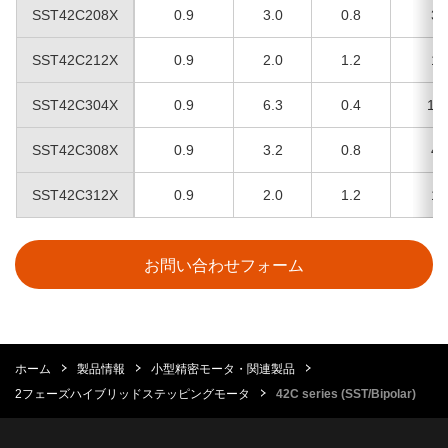
SST42C208X
0.9
3.0
0.8
3.
SST42C212X
0.9
2.0
1.2
1.
SST42C304X
0.9
6.3
0.4
15.
SST42C308X
0.9
3.2
0.8
4.
SST42C312X
0.9
2.0
1.2
1.
お問い合わせフォーム
ホーム
製品情報
小型精密モータ・関連製品
2フェーズハイブリッドステッピングモータ
42C series (SST/Bipolar)