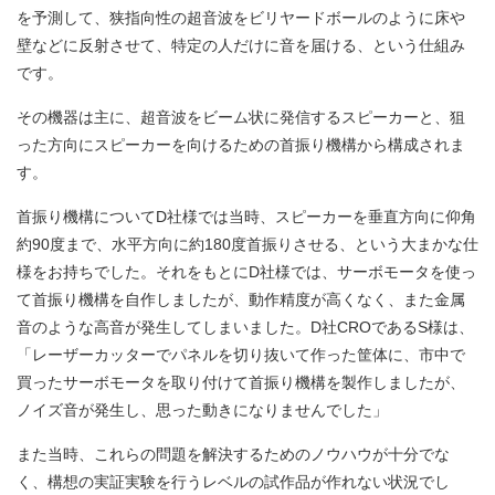
を予測して、狭指向性の超音波をビリヤードボールのように床や
壁などに反射させて、特定の人だけに音を届ける、という仕組み
です。
その機器は主に、超音波をビーム状に発信するスピーカーと、狙
った方向にスピーカーを向けるための首振り機構から構成されま
す。
首振り機構についてD社様では当時、スピーカーを垂直方向に仰角
約90度まで、水平方向に約180度首振りさせる、という大まかな仕
様をお持ちでした。それをもとにD社様では、サーボモータを使っ
て首振り機構を自作しましたが、動作精度が高くなく、また金属
音のような高音が発生してしまいました。D社CROであるS様は、
「レーザーカッターでパネルを切り抜いて作った筐体に、市中で
買ったサーボモータを取り付けて首振り機構を製作しましたが、
ノイズ音が発生し、思った動きになりませんでした」
また当時、これらの問題を解決するためのノウハウが十分でな
く、構想の実証実験を行うレベルの試作品が作れない状況でし