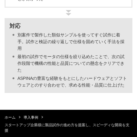
対応
別案件で製作した類似サンプルを使ってすぐ試作に着
手。試作と検証の繰り返しで仕様を固めていく手法を採
用
最初の試作でモータの仕様を絞り込めたことで、次の試
作段階で機構の性能と品質についての懸念をクリアでき
た
ASPINAの豊富な経験をもとにしたハードウェアとソフト
ウェアとのすり合わせで、求める性能・品質に仕上げた
ホーム
導入事例
スタートアップ企業様に製品試作の進め方を提案し、スピーディな開発を支
援