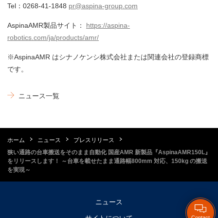
Tel：0268-41-1848
pr@aspina-group.com
AspinaAMR製品サイト：
https://aspina-
robotics.com/ja/products/amr/
※AspinaAMR はシナノケンシ株式会社または関連会社の登録商標
です。
ニュース一覧
ホーム
ニュース
プレスリリース
狭い通路の台車搬送をそのまま自動化 国産AMR 新製品『AspinaAMR150L』
をリリースします！ ～台車を載せたまま通路幅800mm 対応、150kg の搬送
を実現～
ニュース
サイトについて
Contact