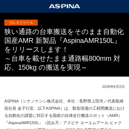
プレスリリース
狭い通路の台車搬送をそのまま自動化
国産AMR 新製品『AspinaAMR150L』
をリリースします！
～台車を載せたまま通路幅800mm 対
応、150kg の搬送を実現～
2026年6月2日
ASPINA（シナノケンシ株式会社、本社：長野県上田市／代表取締
役社長 金子行宏、以下ASPINA）は、製造現場の工程間搬送におけ
る自動化の課題に対応する国産の自律走行搬送ロボット（AMR）
『AspinaAMR150L』（読み方：アスピナ エーエムアール ヒャク