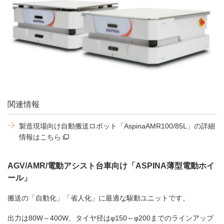
関連情報
製造現場向け自動搬送ロボット「AspinaAMR100/85L」の詳細
情報はこちら
AGV/AMR/電動アシスト台車向け「ASPINA薄型電動ホイ
ール」
搬送の「自動化」「省人化」に最適な駆動ユニットです。
出力は80W～400W、タイヤ径はφ150～φ200までのラインアップ