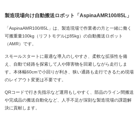
製造現場向け自動搬送ロボット「AspinaAMR100/85L」
「AspinaAMR100/85L」は、製造現場で作業者の方と一緒に働く
可搬重量100kg（リフトモデルは85kg）の自動搬送ロボット
（AMR）です。
スモールスタートに最適な導入のしやすさ、柔軟な拡張性を備
え、自動で経路を探索して人や障害物を回避しながら走行しま
す。本体幅60cmで小回りが利き、狭い通路も走行できるため現場
のレイアウト変更は不要です。
QRコードで行き先指示など運用もしやすく、部品のライン間搬送
や完成品の搬送自動化など、人手不足が深刻な製造現場の課題解
決に貢献します。