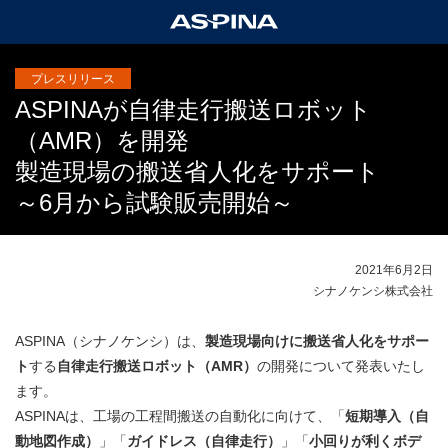
プレスリリース
ASPINAが自律走行搬送ロボット
（AMR）を開発
製造現場の搬送省人化をサポート
～6月から試験販売開始～
2021年6月2日
シナノケンシ株式会社
ASPINA（シナノケンシ）は、
製造現場向けに搬送省人化をサポー
ト
する
自律走行搬送ロボット（AMR）
の開発について発表いたし
ます。
ASPINAは、工場の工程間搬送の自動化に向けて、「
短期導入（自
動地図作成）
」「
ガイドレス（自律走行）
」「
小回りが利くボデ