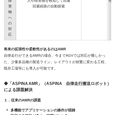
障
人や障害物を検知して回避
停
害
回避経路の自動探索
物
へ
の
対
応
将来の拡張性や柔軟性があるのはAMR
自律走行ができるAMRの場合、今までAGVでは対応が難しかっ
た、少量多品種の製造ライン、レイアウトが頻繁に変わる工程、
既存工場等にも導入が可能です。
◆「ASPINA AMR」（ASPINA 自律走行搬送ロボット）
による課題解決
１．従来のAMRの課題
多機能でアプリケーションの操作が煩雑