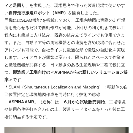
ィと足回り
」を実現した、現場思考で作った製造現場で使いやす
い
自律走行搬送ロボット（AMR）
を開発しました。
同機にはSLAM機能*を搭載しており、工場内地図は実際の走行場
所を走らせるだけで自動作成が可能。小回りの利く動きで狭い工
程内にも簡単に入り込み、既存の組み立てラインでも使用できま
す。また、自動ドア等の周辺機器との連携を含め現場に合わせた
アレンジも可能で、自社ラインに最適な形で搬送の自動化を実現
します。レイアウトが頻繁に変わり、限られたスペースで作業者
と搬送機器が共存する、日々動きのある生産現場や工程で役に立
つ、
製造業／工場向けの＜ASPINAからの新しいソリューション提
案＞
です。
＊SLAM（Simultaneous Localization and Mapping）：移動体の自
己位置推定と環境地図作成を同時に行う技術の総称
「
ASPINA AMR
」（通称）は、
６月から試験販売開始
、工場環境
や使用条件等打ち合わせの上、製造リードタイムをとった後に工
場に納品する予定です。