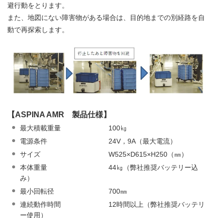
避行動をとります。
また、地図にない障害物がある場合は、目的地までの別経路を自
動で再探索します。
【ASPINA AMR 製品仕様】
最大積載重量 100㎏
電源条件 24V，9A（最大電流）
サイズ W525×D615×H250（㎜）
本体重量 44㎏（弊社推奨バッテリー込
み）
最小回転径 700㎜
連続動作時間 12時間以上（弊社推奨バッテリ
ー使用）