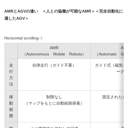
AMRとAGVの違い ＜人との協働が可能なAMR＞＜完全自動化に
適したAGV＞
Horizontal scrolling
AMR
AG
（Autonomous Mobile Robots）
（Automatic Gui
走
自律走行（ガイド不要）
ガイド式（磁気テ
行
ーク
方
法
移
制限なし
固定されたル
動
（マップをもとに自動経路探索）
範
囲