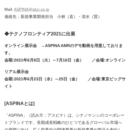
Mail:
ASPINA@skcj.co.jp
連絡先：新規事業開発担当 小林（直）・清水（賢）
◆テクノフロンティア2021に出展
オンライン展示会 →ASPINA AMRのデモ動画を用意しておりま
す。
会期:2021年6月8日（火）～7月16日（金） ／会場:オンライン
リアル展示会
会期:2021年6月23日（水）～25日（金） ／会場:東京ビッグサ
イト
[ASPINAとは]
「ASPINA」（読み方：アスピナ）は、シナノケンシのコーポレー
トブランドです。長期成長戦略のひとつであるグローバル市場へ
の展開に向け、広く世界中の関連業界や新規事業や製品を創出し